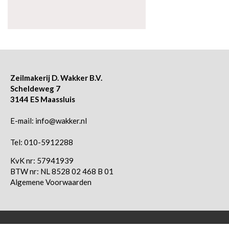
Zeilmakerij D. Wakker B.V.
Scheldeweg 7
3144 ES Maassluis
E-mail:
info@wakker.nl
Tel:
010-5912288
KvK nr: 57941939
BTW nr: NL 8528 02 468 B 01
Algemene Voorwaarden