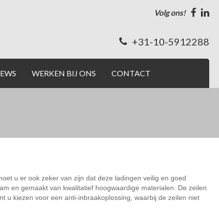
Volg ons!
+31-10-5912288
IEWS
WERKEN BIJ ONS
CONTACT
oet u er ook zeker van zijn dat deze ladingen veilig en goed
aam en gemaakt van kwalitatief hoogwaardige materialen. De zeilen
 u kiezen voor een anti-inbraakoplossing, waarbij de zeilen niet