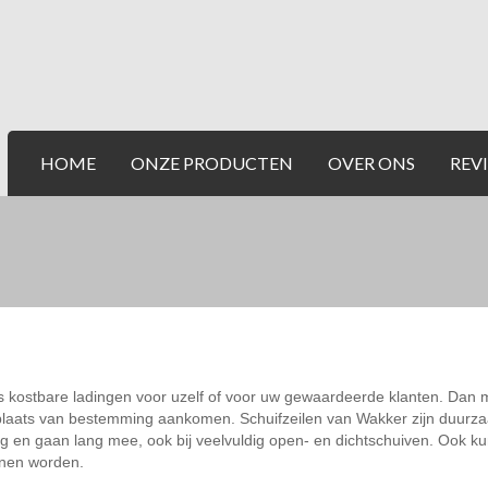
HOME
ONZE PRODUCTEN
OVER ONS
REV
ks kostbare ladingen voor uzelf of voor uw gewaardeerde klanten. Dan m
plaats van bestemming aankomen.
Schuifzeilen van Wakker zijn duurz
 en gaan lang mee, ook bij veelvuldig open- en dichtschuiven. Ook kunt
nen worden.