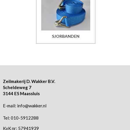
SJORBANDEN
Zeilmakerij D. Wakker B.V.
Scheldeweg 7
3144 ES Maassluis
E-mail:
info@wakker.nl
Tel:
010-5912288
KvK nr: 57941939